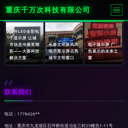
重庆千万次科技有限公司
室外LED全彩电
子显示屏 让城
市信息传播更精
长春文明新风尚
电子显示屏 广
彩——大喜科技
电子显示屏点亮
告展示的未来之
解决方案
城市文明窗口
窗
联系我们
电话：1778426**
地址：重庆市九龙坡区石坪桥街道冶金三村25幢负1-11号