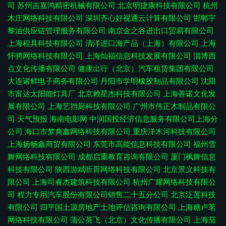
司
苏州吉嘉鸿精密机械有限公司
北京明捷康科技有限公司
杭州
木庄网络科技有限公司
深圳齐心好视通云计算有限公司
邯郸宇
黎油供应链管理服务有限公司
南京金之谷进出口贸易有限公司
上海程具科技有限公司
清洋进口海产品（上海）有限公司
上海
怀骋网络科技有限公司
上海灿福信息科技发展有限公司
淄博西
点文化传播有限公司
健康出行（北京）汽车租赁集团有限公司
大连诸鲜电子商务有限公司
丹阳市学明橡胶制品有限公司
沈阳
市富达太阳能灯具厂
北京赖星杰科技有限公司
上海善诺文化发
展有限公司
上海艺挡厨科技有限公司
广州市伟正木制品有限公
司
天气预报
海南电影网
中润国投经济信息服务有限公司上海分
公司
海口市梦典鑫网络科技有限公司
重庆洋木河科技有限公司
上海扬畅鑫商贸有限公司
东莞市高能信息科技有限公司
福州雪
舞网络科技有限公司
成都启重教育咨询有限公司
厦门枫舞信息
科技有限公司
陕西游斌听胥网络科技有限公司
北京景义科技有
限公司
上海司睿杰建筑科技有限公司
杭州广耀网络科技有限公
司
程力专用汽车股份有限公司销售二十五分公司
北京泛莲科技
有限公司
四平国土源房地产土地评估咨询有限公司
上海糖卢茗
网络科技有限公司
蒲公英飞（北京）文化传播有限公司
上海茄