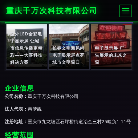
重庆千万次科技有限公司
室外LED全彩电
子显示屏 让城
市信息传播更精
长春文明新风尚
电子显示屏 广
彩——大喜科技
电子显示屏点亮
告展示的未来之
解决方案
城市文明窗口
窗
企业信息
公司名称：
重庆千万次科技有限公司
法人代表：
冉梦靓
注册地址：
重庆市九龙坡区石坪桥街道冶金三村25幢负1-11号
经营范围