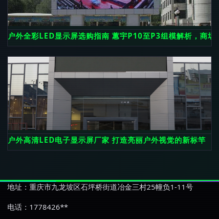
户外全彩LED显示屏选购指南 蕙宇P10至P3组模解析，商
户外高清LED电子显示屏厂家 打造亮丽户外视觉的新标竿
地址：重庆市九龙坡区石坪桥街道冶金三村25幢负1-11号
电话：1778426**