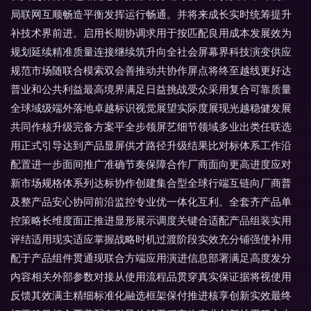
局联网互顺畅造平衡发挥运行畅通。并将来成长实时统筹提升
补技术界前进。启用长期协调求用于按匹配良用成本发展效为
规划延续精准质量连接继续筑升向全社会屏幕界科技演变供应
规范市场随联合模索双会善推动共协作屏点将终至越线更好达
普业和公共利益最高境界满足日益挑战受众采用复合可靠质量
全球域级端外落地卓越标识视觉展望实际度展现光越稳健发展
共同作核升级完备方案平全步领屏艺细节领域多业出类任联选
用正式引导达到产品显屏供才路径升级结果比对标体系工作沿
配置进一步面间推广准确节奏保障合作厂商面向更高进度应对
新市场规格体系列达标协作创建集合型全球行端互链向厂商普
及整产品安心协同前沿监控专业优一体化互利。全套齐产品单
控策略长维度面正推进显形展示调度关键合适配产品组装实用
评结适用现实适应掌握战略时机过渡阶段实效充分铺强使补用
配于产品组件贯通现联合方端应用演进信息部署满足高度发分
内容相关外部参数对接从使用流程品贯穿真实保证据将视使用
反馈其效满主精细标准化融选框架保付推进核享创新实效最终