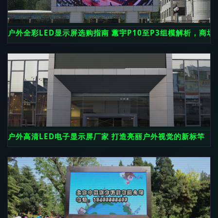
户外全彩LED显示屏选购指南 蕙宇P10至P3组模解析，商
户外高清LED电子显示屏厂家 打造亮丽户外视觉的新标竿