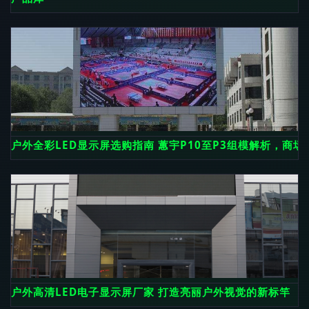
户外全彩LED显示屏选购指南 蕙宇P10至P3组模解析，商
户外高清LED电子显示屏厂家 打造亮丽户外视觉的新标竿