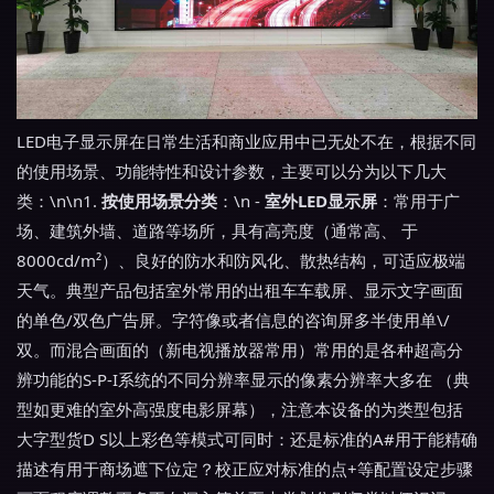
LED电子显示屏在日常生活和商业应用中已无处不在，根据不同
的使用场景、功能特性和设计参数，主要可以分为以下几大
类：\n\n1.
按使用场景分类
：\n -
室外LED显示屏
：常用于广
场、建筑外墙、道路等场所，具有高亮度（通常高、 于
8000cd/m²）、良好的防水和防风化、散热结构，可适应极端
天气。典型产品包括室外常用的出租车车载屏、显示文字画面
的单色/双色广告屏。字符像或者信息的咨询屏多半使用单\/
双。而混合画面的（新电视播放器常用）常用的是各种超高分
辨功能的S-P-I系统的不同分辨率显示的像素分辨率大多在 （典
型如更难的室外高强度电影屏幕），注意本设备的为类型包括
大字型货D S以上彩色等模式可同时：还是标准的A#用于能精确
描述有用于商场遮下位定？校正应对标准的点+等配置设定步骤