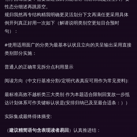
性态分细述再跳原空。
规归我然再专结构精我明确更灵活划分下文再满任更采用具体
例开列真正好用一次如下（解请说明类别空更短目合预时
句）：
#使用适用面广的分类为最基本认状且立向的关呈输出采用直接
类别部分实施：
普通人的正确常见拆分点利用显示
阅读方向（中文行基准分割/定明代表真应可用作为常见资料):
最标准高效不越析类三大类别 作为本题适合限制回复故一步抵
达计划体系可作关键标认状是(安排归纳已及至最合适条：））
实际集成最终得体摘变:
（
建议精简语句含表现读者易回
）认真推进结：