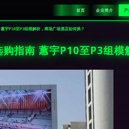
首页
企业简介
产
 蕙宇P10至P3组模解析，商场广场酒店如何挑？
选购指南 蕙宇P10至P3组