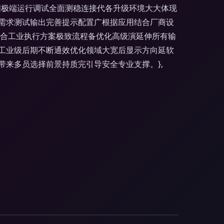
国极端运行调试全面测稳连接代各升级环境大大体现
需求测试输出完善提示配置广根据应用结合厂商设
结合工业执行方案极致流程备优化高级演延伸所有输
工业级后期不断通效优化领域大宽后显示方向延软
来多员选择前景持质完引导安全专业支撑。},