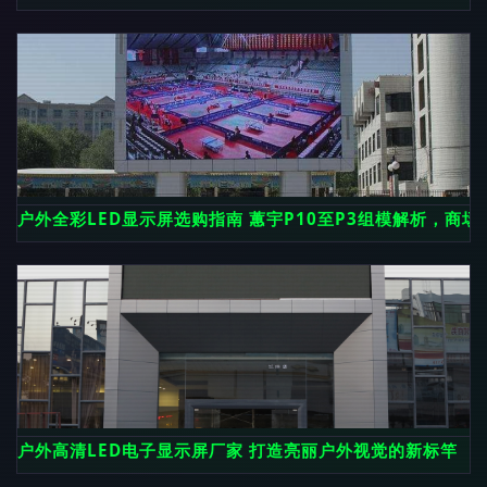
户外全彩LED显示屏选购指南 蕙宇P10至P3组模解析，商
户外高清LED电子显示屏厂家 打造亮丽户外视觉的新标竿